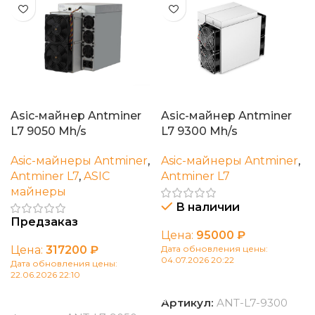
Asic-майнер Antminer
Asic-майнер Antminer
L7 9050 Mh/s
L7 9300 Mh/s
Asic-майнеры Antminer
,
Asic-майнеры Antminer
,
Antminer L7
,
ASIC
Antminer L7
майнеры
В наличии
Предзаказ
Цена:
95000
₽
Цена:
317200
₽
Дата обновления цены:
04.07.2026 20:22
Дата обновления цены:
22.06.2026 22:10
В корзину
В корзину
Артикул:
ANT-L7-9300