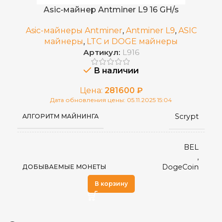
Asic-майнер Antminer L9 16 GH/s
Asic-майнеры Antminer
,
Antminer L9
,
ASIC
майнеры
,
LTC и DOGE майнеры
Артикул:
L916
В наличии
Цена:
281600
₽
Дата обновления цены: 05.11.2025 15:04
Scrypt
АЛГОРИТМ МАЙНИНГА
BEL
,
DogeCoin
ДОБЫВАЕМЫЕ МОНЕТЫ
,
В корзину
LTC
16 Gh/s
ХЭШРЕЙТ