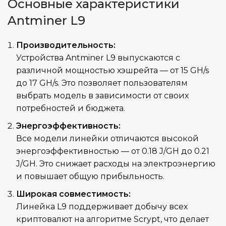
Основные характеристики
Antminer L9
3,360
ЭЛЕКТРОПОТРЕБЛЕНИЕ (КВТ)
Производительность:
Устройства Antminer L9 выпускаются с
0.21 J/T
ЭНЕРГОЭФФЕКТИВНОСТЬ
различной мощностью хэшрейта — от 15 GH/s
до 17 GH/s. Это позволяет пользователям
Воздушное (два вентилятора)
ОХЛАЖДЕНИЕ
выбрать модель в зависимости от своих
потребностей и бюджета.
Встроенный
БЛОК ПИТАНИЯ
Энергоэффективность:
Все модели линейки отличаются высокой
энергоэффективностью — от 0.18 J/GH до 0.21
75 дБ
УРОВЕНЬ ШУМА
J/GH. Это снижает расходы на электроэнергию
и повышает общую прибыльность.
июнь 2024 г
ДАТА ВЫХОДА(РЕЛИЗ)
Широкая совместимость:
Линейка L9 поддерживает добычу всех
400 x 195 x 290
РАЗМЕРЫ УСТРОЙСТВА, ММ
криптовалют на алгоритме Scrypt, что делает