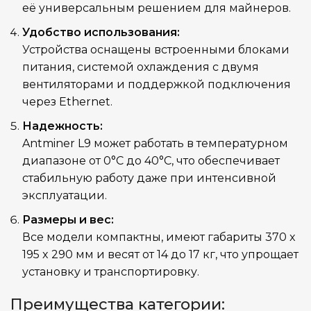
её универсальным решением для майнеров.
570 x 316 x 430
ГАБАРИТЫ КОРОБКИ
Удобство использования:
Устройства оснащены встроенными блоками
питания, системой охлаждения с двумя
14,1
ВЕС НЕТТО, КГ
вентиляторами и поддержкой подключения
через Ethernet.
15,9
ВЕС БРУТТО, КГ
Надежность:
Antminer L9 может работать в температурном
0~40°C
РАБОЧАЯ ТЕМПЕРАТУРА
диапазоне от 0°C до 40°C, что обеспечивает
стабильную работу даже при интенсивной
эксплуатации.
Antminer
ПРОИЗВОДИТЕЛЬ
Размеры и вес:
Все модели компактны, имеют габариты 370 x
L9
МОДЕЛЬ
195 x 290 мм и весят от 14 до 17 кг, что упрощает
установку и транспортировку.
RJ45 Ethernet
СЕТЕВОЕ ПОДКЛЮЧЕНИЕ
Преимущества категории: