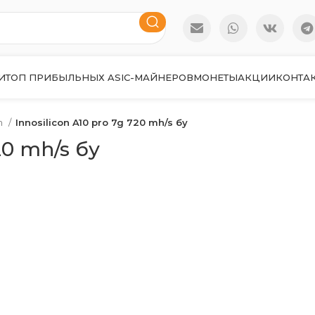
И
ТОП ПРИБЫЛЬНЫХ ASIC-МАЙНЕРОВ
МОНЕТЫ
АКЦИИ
КОНТА
n
Innosilicon A10 pro 7g 720 mh/s бу
20 mh/s бу