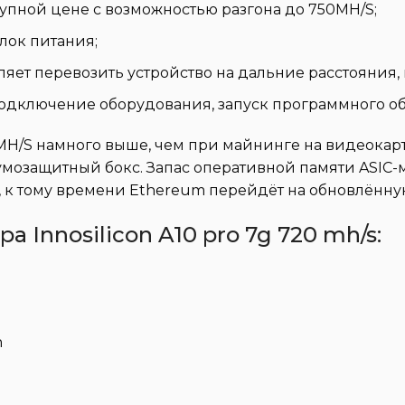
упной цене с возможностью разгона до 750MH/S;
лок питания;
ет перевозить устройство на дальние расстояния, н
 подключение оборудования, запуск программного о
0MH/S намного выше, чем при майнинге на видеокарт
озащитный бокс. Запас оперативной памяти ASIC-
о, к тому времени Ethereum перейдёт на обновлённ
 Innosilicon A10 pro 7g 720 mh/s:
h