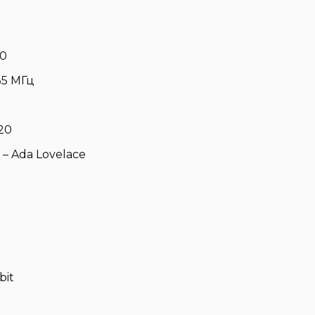
90
35 МГц
20
– Ada Lovelace
bit