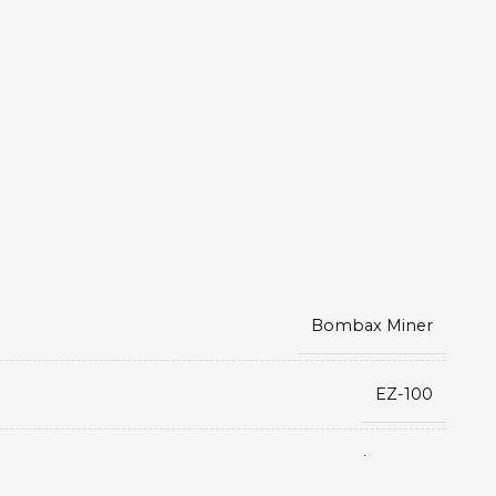
Bombax Miner
EZ-100
Etchash/Ethhash