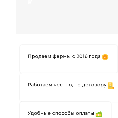
ХЭШРЕЙТ
ЭЛЕКТРОПОТРЕБЛЕНИЕ (КВТ)
ЭНЕРГОЭФФЕКТИВНОСТЬ
Продаем фермы с 2016 года
ОХЛАЖДЕНИЕ
РАБОЧАЯ ТЕМПЕРАТУРА
Работаем честно, по договору
СЕТЕВОЕ ПОДКЛЮЧЕНИЕ
УРОВЕНЬ ШУМА
Удобные способы оплаты