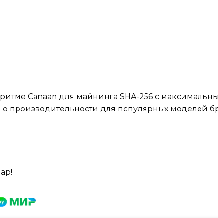
горитме Canaan для майнинга SHA-256 с максимальн
 о производительности для популярных моделей бре
ар!