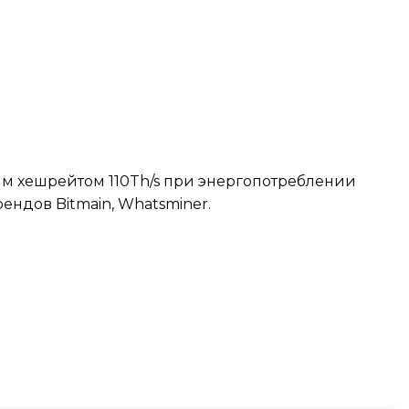
ым хешрейтом 110Th/s при энергопотреблении
ндов Bitmain, Whatsminer.