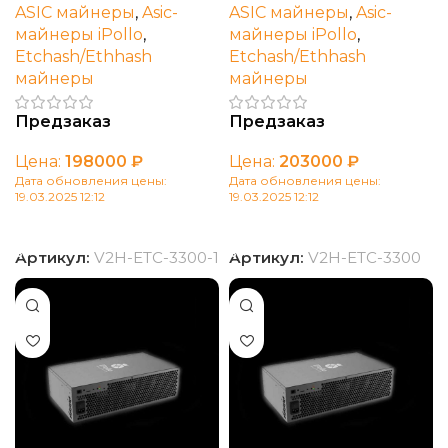
ASIC майнеры
,
Asic-
ASIC майнеры
,
Asic-
майнеры iPollo
,
майнеры iPollo
,
Etchash/Ethhash
Etchash/Ethhash
майнеры
майнеры
Предзаказ
Предзаказ
Цена:
198000
₽
Цена:
203000
₽
Дата обновления цены:
Дата обновления цены:
19.03.2025 12:12
19.03.2025 12:12
В корзину
В корзину
Артикул:
V2H-ETC-3300-1
Артикул:
V2H-ETC-3300