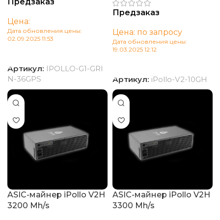
Предзаказ
Предзаказ
Цена:
Дата обновления цены:
Цена: по запросу
02.09.2025 11:53
Дата обновления цены:
19.03.2025 12:12
Читать далее
В корзину
Артикул:
IPOLLO-G1-GRI
N-36GPS
Артикул:
iPollo-V2-10GH
ASIC-майнер iPollo V2H
ASIC-майнер iPollo V2H
3200 Mh/s
3300 Mh/s