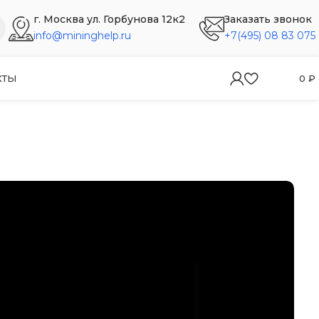
г. Москва ул. Горбунова 12к2
Заказать звонок
info@mininghelp.ru
+7(495) 08 83 075
КТЫ
0
₽