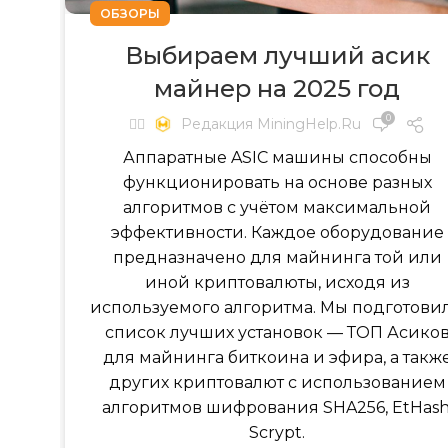
ОБЗОРЫ
Выбираем лучший асик
майнер на 2025 год
0
✍🏻
Редакция MiningHelp.ru
Аппаратные ASIC машины способны
функционировать на основе разных
алгоритмов с учётом максимальной
эффективности. Каждое оборудование
предназначено для майнинга той или
иной криптовалюты, исходя из
используемого алгоритма. Мы подготови
список лучших установок — ТОП Асико
для майнинга биткоина и эфира, а такж
других криптовалют с использованием
алгоритмов шифрования SHA256, EtHash
Scrypt.