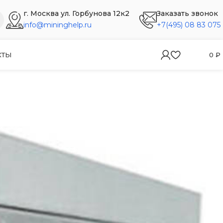
г. Москва ул. Горбунова 12к2
Заказать звонок
info@mininghelp.ru
+7(495) 08 83 075
КТЫ
0
₽