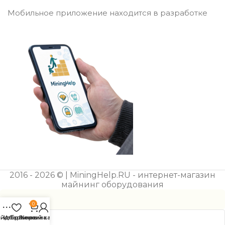
Мобильное приложение находится в разработке
2016 - 2026 © | MiningHelp.RU - интернет-магазин
майнинг оборудования
0
айдбар
Избранное
Личный кабинет
Корзина