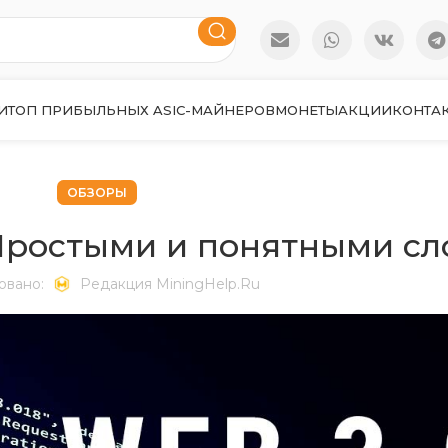
И
ТОП ПРИБЫЛЬНЫХ ASIC-МАЙНЕРОВ
МОНЕТЫ
АКЦИИ
КОНТА
ОБЗОРЫ
 Простыми и понятными с
овано:
Редакция MiningHelp.ru