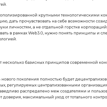
ей.
онополизированной крупными технологическими к
ию, дать прочувствовать на себе возможности сози
руки личностям, а не отдельной горстке корпораци
ывать в рамках Web3.0, нужно понять принципы и с
ологией.
яют несколько базисных принципов современной ко
ть нового поколения полностью будет децентрализов
мых, регулируемых централизованными организаци
аведливо распределено меж создателями и пользов
т доверия, максимальный уход от тотального контр