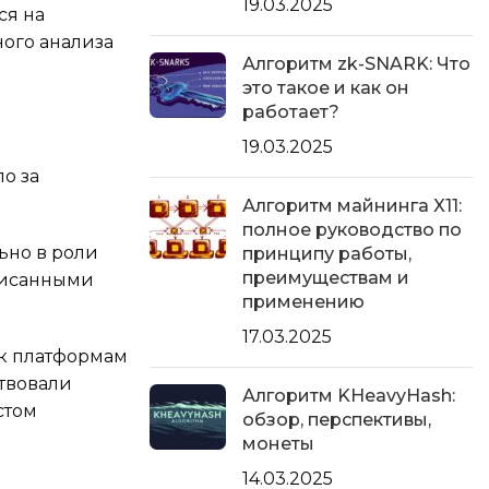
19.03.2025
ся на
ного анализа
Алгоритм zk-SNARK: Что
это такое и как он
работает?
19.03.2025
ло за
Алгоритм майнинга X11:
полное руководство по
ьно в роли
принципу работы,
преимуществам и
аписанными
применению
17.03.2025
 к платформам
твовали
Алгоритм KHeavyHash:
стом
обзор, перспективы,
монеты
14.03.2025