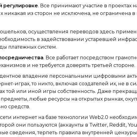
й регулировке
. Все принимают участие в проектах н
х никакая из сторон не исключена, не ограничена в 
кошельков, осуществления переводов здесь примен
еобходимость в задействовании устаревшей инфра
ды платежных систем.
 посредничества
. Все работает посредством грамотн
низмов и не требуется доверять третьей стороне.
ецедентное владение персональными цифровыми акт
ет-играх, то никто, включая создателей их, не в сил
х той или иной игры собственность. Даже прекраща
предметы, любые ресурсы на открытых рынках, окуп
но средств.
 сети интернет на базе технологии Web2.0 необходи
ой они пользуются (аккаунты в Twitter, Reddit, YouT
ные сведения, терпеть правила внутренней цензуры