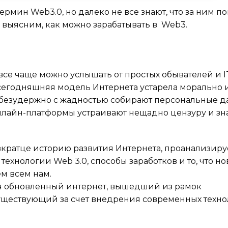
рмин Web3.0, но далеко не все знают, что за ним по
 выясним, как можно зарабатывать в Web3.
се чаще можно услышать от простых обывателей и I
сегодняшняя модель Интернета устарела морально и
 безудержно с жадностью собирают персональные 
онлайн-платформы устраивают нещадно цензуру и зн
вкратце историю развития Интернета, проанализир
нологии Web 3.0, способы заработков и то, что но
м всем нам.
тся обновленный интернет, вышедший из рамок
ществующий за счет внедрения современных технол