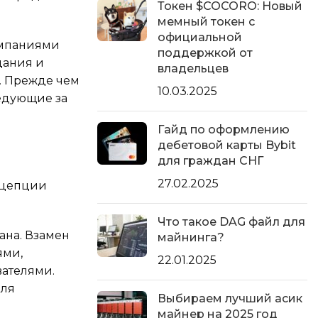
Токен $COCORO: Новый
мемный токен с
официальной
омпаниями
поддержкой от
дания и
владельцев
й. Прежде чем
10.03.2025
ледующие за
Гайд по оформлению
дебетовой карты Bybit
для граждан СНГ
27.02.2025
нцепции
Что такое DAG файл для
ана. Взамен
майнинга?
ями,
22.01.2025
ателями.
оля
Выбираем лучший асик
майнер на 2025 год