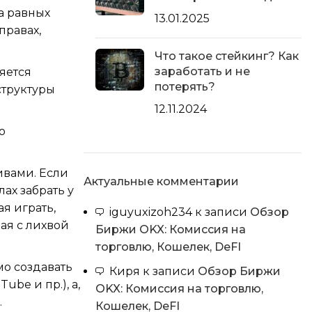
а равных
13.01.2025
правах,
Что такое стейкинг? Как
заработать и не
яется
потерять?
структуры
12.11.2024
о
ивами. Если
Актуальные комментарии
ах забрать у
я играть,
iguyuxizoh234
к записи
Обзор
ая с лихвой
Биржи OKX: Комиссия на
торговлю, Кошелек, DeFI
мо создавать
Киря
к записи
Обзор Биржи
ube и пр.), а,
OKX: Комиссия на торговлю,
.
Кошелек, DeFI