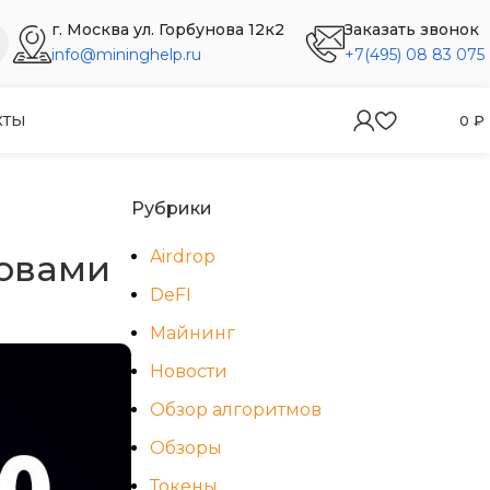
г. Москва ул. Горбунова 12к2
Заказать звонок
info@mininghelp.ru
+7(495) 08 83 075
КТЫ
0
₽
Рубрики
Airdrop
ловами
DeFI
Майнинг
Новости
Обзор алгоритмов
Обзоры
Токены