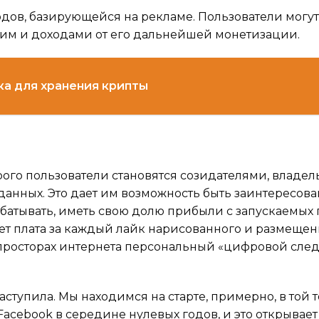
дов, базирующейся на рекламе. Пользователи могут
т им и доходами от его дальнейшей монетизации.
ка для хранения крипты
орого пользователи становятся созидателями, владел
 данных. Это дает им возможность быть заинтересов
рабатывать, иметь свою долю прибыли с запускаемых
ет плата за каждый лайк нарисованного и размещен
а просторах интернета персональный «цифровой след
ступила. Мы находимся на старте, примерно, в той т
acebook в середине нулевых годов, и это открывае