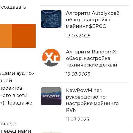
 создавать
Алгоритм Autolykos2:
обзор, настройка,
майнинг $ERGO
13.03.2025
Алгоритм RandomX:
обзор, настройка,
технические детали
ьцами аудио,-
12.03.2025
анной
 проектов
KawPowMiner:
ного в сети
руководство по
»).Правда же,
настройке майнинга
RVN
11.03.2025
очке, в
т перед нами