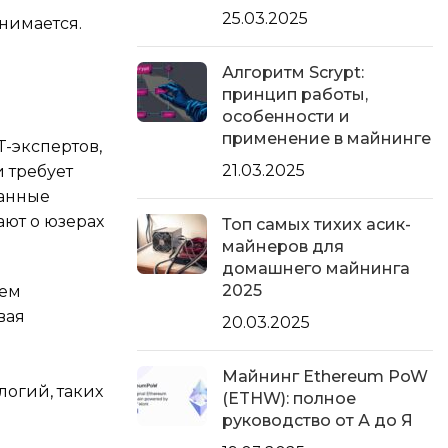
25.03.2025
нимается.
Алгоритм Scrypt:
принцип работы,
особенности и
применение в майнинге
T-экспертов,
21.03.2025
 требует
данные
ают о юзерах
Топ самых тихих асик-
майнеров для
домашнего майнинга
2025
уем
вая
20.03.2025
Майнинг Ethereum PoW
огий, таких
(ETHW): полное
руководство от А до Я