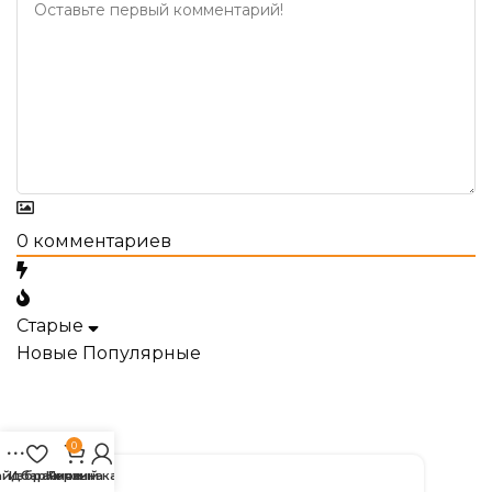
0
комментариев
Старые
Новые
Популярные
0
айдбар
Избранное
Корзина
Личный кабинет