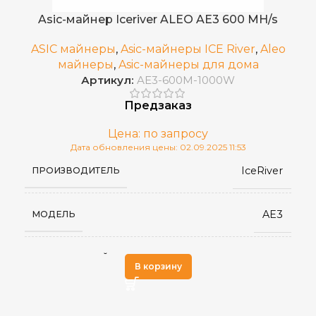
Asic-майнер Iceriver ALEO AE3 600 MH/s
ноябрь 2025
ДАТА ВЫХОДА(РЕЛИЗ)
ASIC майнеры
,
Asic-майнеры ICE River
,
Aleo
майнеры
,
Asic-майнеры для дома
Артикул:
AE3-600M-1000W
15
ВЕС НЕТТО, КГ
Предзаказ
16.5
ВЕС БРУТТО, КГ
Цена: по запросу
Дата обновления цены: 02.09.2025 11:53
IceRiver
ПРОИЗВОДИТЕЛЬ
75 дБ
УРОВЕНЬ ШУМА
AE3
МОДЕЛЬ
200-250V AC
ИСТОЧНИК ПИТАНИЯ
zkSNARK
АЛГОРИТМ МАЙНИНГА
RJ45 Ethernet
СЕТЕВОЕ ПОДКЛЮЧЕНИЕ
В корзину
600 MH/s (±5%)
ХЭШРЕЙТ
от 0 до 40 °С
РАБОЧАЯ ТЕМПЕРАТУРА