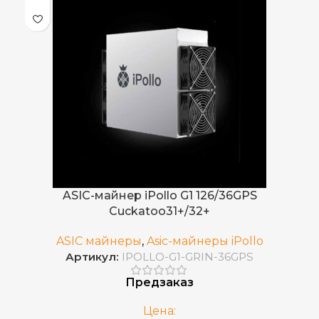
283 J/TH
ЭНЕРГОЭФФЕКТИВНОСТЬ
Воздушное
ОХЛАЖДЕНИЕ
Kas(Kaspa)
ДОБЫВАЕМЫЕ МОНЕТЫ
0 – 35 °C
РАБОЧАЯ ТЕМПЕРАТУРА
ASIC-майнер iPollo G1 126/36GPS
Cuckatoo31+/32+
75 дБ
УРОВЕНЬ ШУМА
ASIC майнеры
,
Asic-майнеры iPollo
Артикул:
IPOLLO-G1-GRIN-36GPS
Встроенный
БЛОК ПИТАНИЯ
Предзаказ
170–300 В
ИСТОЧНИК ПИТАНИЯ
Цена: