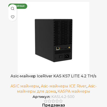
НОВИНКА!
30 TH/s (±5%)
ХЭШРЕЙТ
3,5
ЭЛЕКТРОПОТРЕБЛЕНИЕ (КВТ)
116.67 Вт/TH
ЭНЕРГОЭФФЕКТИВНОСТЬ
Март 2025
ДАТА ВЫХОДА(РЕЛИЗ)
Встроенный
БЛОК ПИТАНИЯ
Asic-майнер IceRiver KAS KS7 LITE 4.2 TH/s
RJ45 Ethernet
ASIC майнеры
,
Asic-майнеры ICE River
,
Asic-
СЕТЕВОЕ ПОДКЛЮЧЕНИЕ
10/100M
майнеры для дома
,
KASPA майнеры
Артикул:
KASL4.2-500
от 0 до 40 °С
РАБОЧАЯ ТЕМПЕРАТУРА
Предзаказ