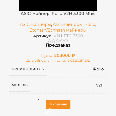
ASIC-майнер iPollo V2H 3300 Mh/s
3200 MH/s ±10%
ХЭШРЕЙТ
ASIC майнеры
,
Asic-майнеры iPollo
,
Etchash/Ethhash майнеры
0,455
ЭЛЕКТРОПОТРЕБЛЕНИЕ (КВТ)
Артикул:
V2H-ETC-3300
Предзаказ
0.136 J/MH
ЭНЕРГОЭФФЕКТИВНОСТЬ
Цена:
203000
₽
Дата обновления цены: 19.03.2025 12:12
6 ГБ
ОБЪЕМ ПАМЯТИ
iPollo
ПРОИЗВОДИТЕЛЬ
Воздушное
ОХЛАЖДЕНИЕ
V2H
МОДЕЛЬ
10–35°C
РАБОЧАЯ ТЕМПЕРАТУРА
Etchash/Ethhash
АЛГОРИТМ МАЙНИНГА
В корзину
65 дБ
УРОВЕНЬ ШУМА