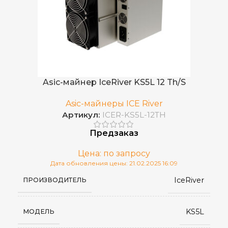
119 J/TH
ЭНЕРГОЭФФЕКТИВНОСТЬ
Китай
СТРАНА ПРОИЗВОДСТВА
Март 2025
ДАТА ВЫХОДА(РЕЛИЗ)
Встроенный
БЛОК ПИТАНИЯ
Asic-майнер IceRiver KS5L 12 Th/S
RJ45 Ethernet
Asic-майнеры ICE River
СЕТЕВОЕ ПОДКЛЮЧЕНИЕ
10/100M
Артикул:
ICER-KS5L-12TH
Предзаказ
от 0 до 40 °С
РАБОЧАЯ ТЕМПЕРАТУРА
Цена: по запросу
Дата обновления цены: 21.02.2025 16:09
298×208×304
ГАБАРИТЫ КОРОБКИ
IceRiver
ПРОИЗВОДИТЕЛЬ
205×110×202
РАЗМЕРЫ УСТРОЙСТВА, ММ
KS5L
МОДЕЛЬ