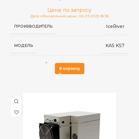
Цена: по запросу
560 × 314 × 382
ГАБАРИТЫ КОРОБКИ
Дата обновления цены: 06.03.2025 18:55
IceRiver
ПРОИЗВОДИТЕЛЬ
430 × 195 × 290
РАЗМЕРЫ УСТРОЙСТВА, ММ
KAS KS7
МОДЕЛЬ
≤70 дБ
УРОВЕНЬ ШУМА
kHeavyHash
АЛГОРИТМ МАЙНИНГА
В корзину
220V AC
ИСТОЧНИК ПИТАНИЯ
Kas(Kaspa)
ДОБЫВАЕМЫЕ МОНЕТЫ
Воздушное
ОХЛАЖДЕНИЕ
4.2 TH/s (±5%)
ХЭШРЕЙТ
17.5
ВЕС БРУТТО, КГ
0,5 (±5%)
ЭЛЕКТРОПОТРЕБЛЕНИЕ (КВТ)
16.5
ВЕС НЕТТО, КГ