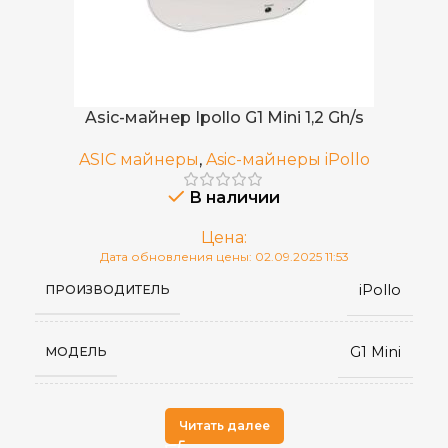
декабрь 2020
ДАТА ВЫХОДА(РЕЛИЗ)
2.8
ЭЛЕКТРОПОТРЕБЛЕНИЕ (КВТ)
Asic-майнер Ipollo G1 Mini 1,2 Gh/s
ASIC майнеры
,
Asic-майнеры iPollo
12-нм FinFET
ТЕХНОЛОГИЯ ЧИПОВ
В наличии
30
КОЛИЧЕСТВО ЧИПОВ
Цена:
Дата обновления цены: 02.09.2025 11:53
iPollo
ПРОИЗВОДИТЕЛЬ
4 воздушных вентилятора
ОХЛАЖДЕНИЕ
G1 Mini
МОДЕЛЬ
75 дБ
УРОВЕНЬ ШУМА
Cuckatoo31
110–240 В AC, 50/60 Гц
ИСТОЧНИК ПИТАНИЯ
Читать далее
,
АЛГОРИТМ МАЙНИНГА