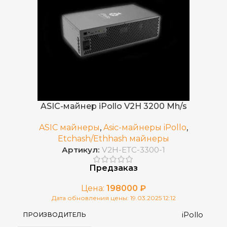
,
ETHF
ДОБЫВАЕМЫЕ МОНЕТЫ
,
ETHW
1.5
ЭЛЕКТРОПОТРЕБЛЕНИЕ (КВТ)
Встроенный
БЛОК ПИТАНИЯ
ASIC-майнер iPollo V2H 3200 Mh/s
ASIC майнеры
,
Asic-майнеры iPollo
,
0.15 J/MH
ЭНЕРГОЭФФЕКТИВНОСТЬ
Etchash/Ethhash майнеры
Артикул:
V2H-ETC-3300-1
75 дБ
УРОВЕНЬ ШУМА
Предзаказ
Цена:
198000
₽
200-240V
ИСТОЧНИК ПИТАНИЯ
Дата обновления цены: 19.03.2025 12:12
iPollo
ПРОИЗВОДИТЕЛЬ
6 ГБ
ОБЪЕМ ПАМЯТИ