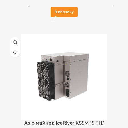
≤70 дБ
УРОВЕНЬ ШУМА
12 TH/s
ХЭШРЕЙТ
В корзину
220V AC
ИСТОЧНИК ПИТАНИЯ
kHeavyHash
АЛГОРИТМ МАЙНИНГА
Воздушное
ОХЛАЖДЕНИЕ
Kas(Kaspa)
ДОБЫВАЕМЫЕ МОНЕТЫ
4.69
ВЕС БРУТТО, КГ
3,4
ЭЛЕКТРОПОТРЕБЛЕНИЕ (КВТ)
4.02
ВЕС НЕТТО, КГ
5.67
ЭНЕРГОЭФФЕКТИВНОСТЬ
Китай
СТРАНА ПРОИЗВОДСТВА
≤75 дБ
УРОВЕНЬ ШУМА
Воздушное
ОХЛАЖДЕНИЕ
Asic-майнер IceRiver KS5M 15 TH/