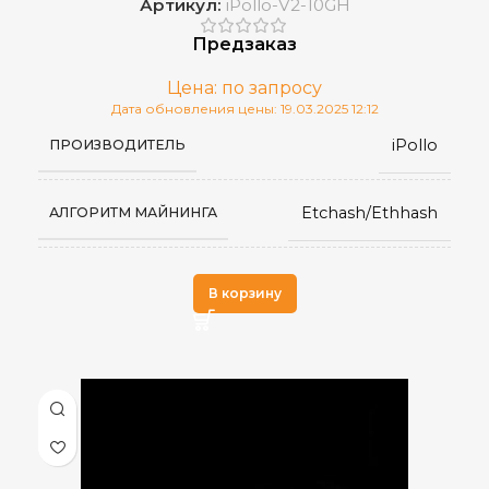
Артикул:
iPollo-V2-10GH
Предзаказ
0–40 °C
РАБОЧАЯ ТЕМПЕРАТУРА
Цена: по запросу
Дата обновления цены: 19.03.2025 12:12
RJ45 Ethernet
СЕТЕВОЕ ПОДКЛЮЧЕНИЕ
iPollo
ПРОИЗВОДИТЕЛЬ
Китай
СТРАНА ПРОИЗВОДСТВА
Etchash/Ethhash
АЛГОРИТМ МАЙНИНГА
158 x 148 x 78
РАЗМЕРЫ УСТРОЙСТВА, ММ
V2
МОДЕЛЬ
В корзину
≤40 дБ
УРОВЕНЬ ШУМА
ноябрь 2024
ДАТА ВЫХОДА(РЕЛИЗ)
2,5
ВЕС НЕТТО, КГ
10 GH/s
ХЭШРЕЙТ
ETC