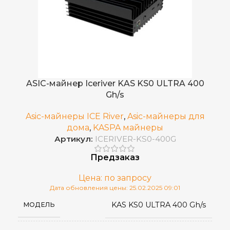
0,25 J/GH
ЭНЕРГОЭФФЕКТИВНОСТЬ
2 TH/s (±5%)
ХЭШРЕЙТ
45 дБ
УРОВЕНЬ ШУМА
ASIC-майнер Iceriver KAS KS0 ULTRA 400
Gh/s
100–240V
ИСТОЧНИК ПИТАНИЯ
Asic-майнеры ICE River
,
Asic-майнеры для
дома
,
KASPA майнеры
Воздушное
ОХЛАЖДЕНИЕ
Артикул:
ICERIVER-KS0-400G
Предзаказ
от 0 до 40 °С
РАБОЧАЯ ТЕМПЕРАТУРА
Цена: по запросу
Дата обновления цены: 25.02.2025 09:01
RJ45 Ethernet
СЕТЕВОЕ ПОДКЛЮЧЕНИЕ
KAS KS0 ULTRA 400 Gh/s
МОДЕЛЬ
5
ВЕС НЕТТО, КГ