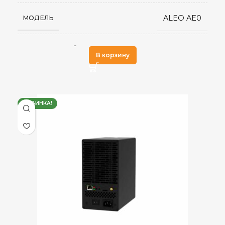
ALEO AE0
МОДЕЛЬ
zkSNARK
АЛГОРИТМ МАЙНИНГА
В корзину
60 MH/s
ХЭШРЕЙТ
НОВИНКА!
Aleo
ДОБЫВАЕМЫЕ МОНЕТЫ
0,1
ЭЛЕКТРОПОТРЕБЛЕНИЕ (КВТ)
1,67 J/M
ЭНЕРГОЭФФЕКТИВНОСТЬ
Встроенный
БЛОК ПИТАНИЯ