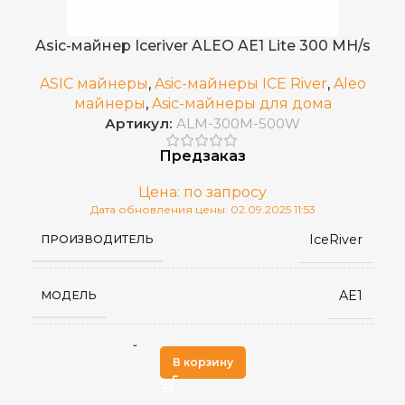
198 x 201 x 110
РАЗМЕРЫ УСТРОЙСТВА, ММ
Asic-майнер Iceriver ALEO AE1 Lite 300 MH/s
Март 2025
ДАТА ВЫХОДА(РЕЛИЗ)
ASIC майнеры
,
Asic-майнеры ICE River
,
Aleo
майнеры
,
Asic-майнеры для дома
Артикул:
ALM-300M-500W
2,5
ВЕС НЕТТО, КГ
Предзаказ
50 дБ
УРОВЕНЬ ШУМА
Цена: по запросу
Дата обновления цены: 02.09.2025 11:53
IceRiver
ПРОИЗВОДИТЕЛЬ
100–240V
ИСТОЧНИК ПИТАНИЯ
AE1
МОДЕЛЬ
RJ45 Ethernet
СЕТЕВОЕ ПОДКЛЮЧЕНИЕ
zkSNARK
АЛГОРИТМ МАЙНИНГА
от 0 до 40 °С
РАБОЧАЯ ТЕМПЕРАТУРА
В корзину