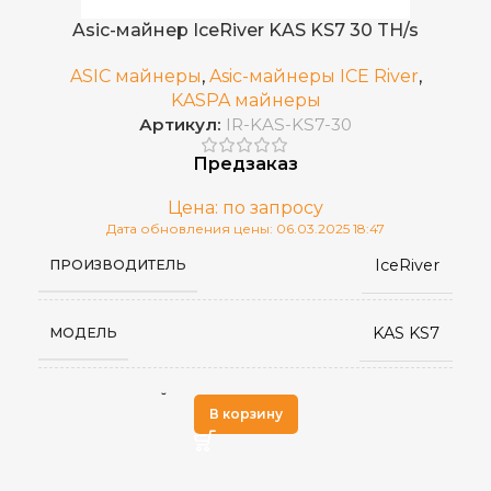
Asic-майнер IceRiver KAS KS7 30 TH/s
Встроенный
ИСТОЧНИК ПИТАНИЯ
ASIC майнеры
,
Asic-майнеры ICE River
,
KASPA майнеры
Артикул:
IR-KAS-KS7-30
200×194×74
РАЗМЕРЫ УСТРОЙСТВА, ММ
Предзаказ
2,5
ВЕС НЕТТО, КГ
Цена: по запросу
Дата обновления цены: 06.03.2025 18:47
IceRiver
ПРОИЗВОДИТЕЛЬ
2023
ДАТА ВЫХОДА(РЕЛИЗ)
KAS KS7
МОДЕЛЬ
IceRiver
ПРОИЗВОДИТЕЛЬ
kHeavyHash
АЛГОРИТМ МАЙНИНГА
Китай
СТРАНА ПРОИЗВОДСТВА
В корзину
Kas(Kaspa)
ДОБЫВАЕМЫЕ МОНЕТЫ