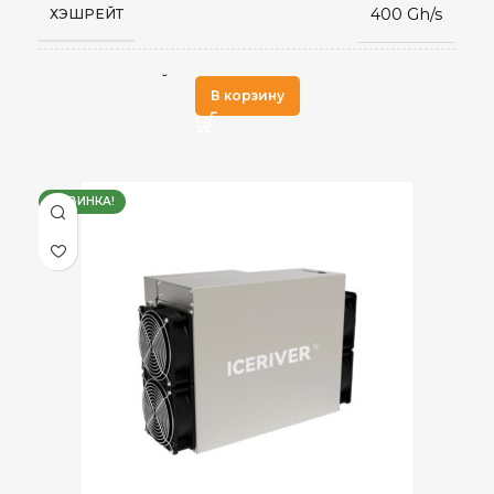
400 Gh/s
ХЭШРЕЙТ
198 × 201 × 110
РАЗМЕРЫ УСТРОЙСТВА, ММ
kHeavyHash
АЛГОРИТМ МАЙНИНГА
В корзину
Китай
СТРАНА ПРОИЗВОДСТВА
Kas(Kaspa)
ДОБЫВАЕМЫЕ МОНЕТЫ
НОВИНКА!
0,1
ЭЛЕКТРОПОТРЕБЛЕНИЕ (КВТ)
0,5 J/GH
ЭНЕРГОЭФФЕКТИВНОСТЬ
25 дБ
УРОВЕНЬ ШУМА
Воздушное
ОХЛАЖДЕНИЕ
0–40 °C
РАБОЧАЯ ТЕМПЕРАТУРА