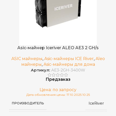
Встроенный
БЛОК ПИТАНИЯ
205×110×202
РАЗМЕРЫ УСТРОЙСТВА, ММ
Апрель 2025 года
ДАТА ВЫХОДА(РЕЛИЗ)
Asic-майнер Iceriver ALEO AE3 2 GH/s
4.02
ВЕС НЕТТО, КГ
ASIC майнеры
,
Asic-майнеры ICE River
,
Aleo
майнеры
,
Asic-майнеры для дома
Артикул:
AE3-2GH-3400W
45 дБ
УРОВЕНЬ ШУМА
Предзаказ
100–240V
ИСТОЧНИК ПИТАНИЯ
Цена: по запросу
Дата обновления цены: 17.10.2025 10:25
IceRiver
ПРОИЗВОДИТЕЛЬ
RJ45 Ethernet
СЕТЕВОЕ ПОДКЛЮЧЕНИЕ